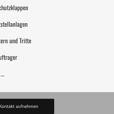
chutzklappen
tstellanlagen
ern und Tritte
uftrager
...
Kontakt aufnehmen