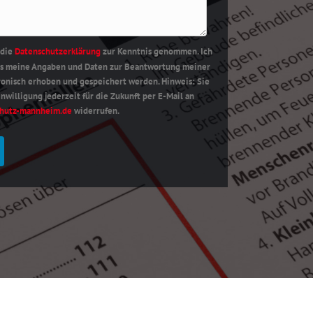
 die
Datenschutzerklärung
zur Kenntnis genommen. Ich
ss meine Angaben und Daten zur Beantwortung meiner
ronisch erhoben und gespeichert werden. Hinweis: Sie
nwilligung jederzeit für die Zukunft per E-Mail an
hutz-mannheim.de
widerrufen.