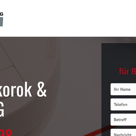
für 
korok &
Ihr Name
G
Telefon
Betreff
98
Nachricht