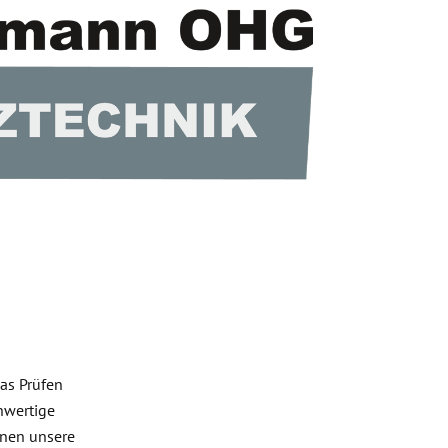
das Prüfen
hwertige
hnen unsere