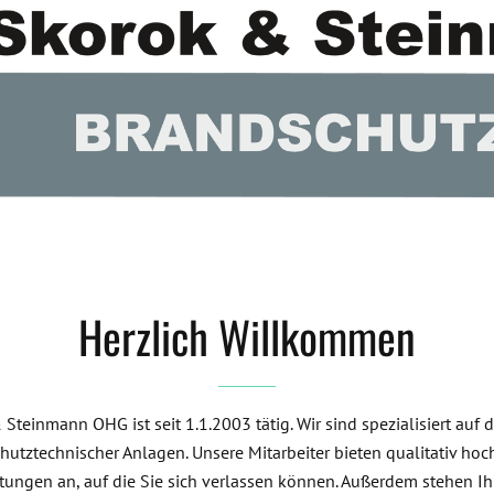
s
e
s
F
e
l
d
l
e
e
r
.
Herzlich Willkommen
Steinmann OHG ist seit 1.1.2003 tätig. Wir sind spezialisiert auf 
hutztechnischer Anlagen. Unsere Mitarbeiter bieten qualitativ hoc
stungen an, auf die Sie sich verlassen können. Außerdem stehen I